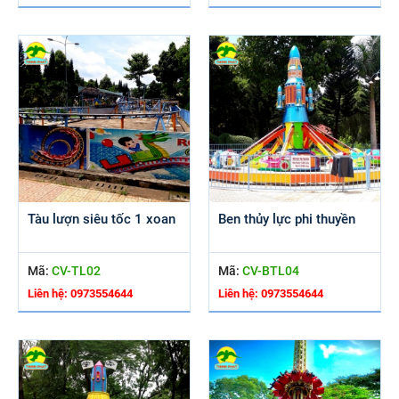
Tàu lượn siêu tốc 1 xoan
Ben thủy lực phi thuyền
Mã:
CV-TL02
Mã:
CV-BTL04
Liên hệ: 0973554644
Liên hệ: 0973554644