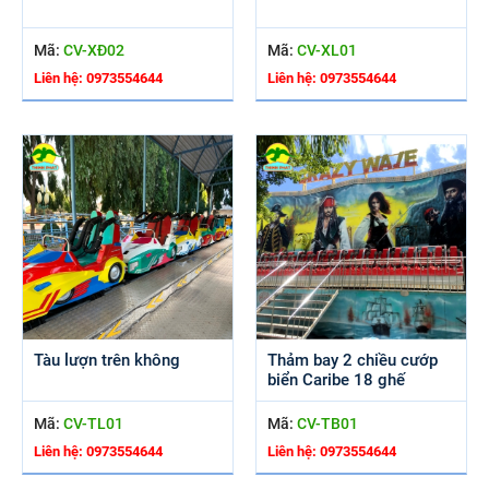
Mã:
CV-XĐ02
Mã:
CV-XL01
Liên hệ: 0973554644
Liên hệ: 0973554644
Tàu lượn trên không
Thảm bay 2 chiều cướp
biển Caribe 18 ghế
Mã:
CV-TL01
Mã:
CV-TB01
Liên hệ: 0973554644
Liên hệ: 0973554644