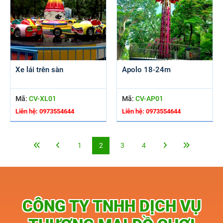
Xe lái trên sàn
Apolo 18-24m
Mã:
CV-XL01
Mã:
CV-AP01
Liên hệ: 0973554644
Liên hệ: 0973554644
1
2
3
4
CÔNG TY TNHH DỊCH VỤ