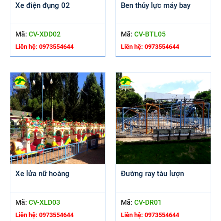
Xe điện đụng 02
Ben thủy lực máy bay
Mã:
CV-XDD02
Mã:
CV-BTL05
Liên hệ: 0973554644
Liên hệ: 0973554644
Xe lửa nữ hoàng
Đường ray tàu lượn
Mã:
CV-XLD03
Mã:
CV-DR01
Liên hệ: 0973554644
Liên hệ: 0973554644