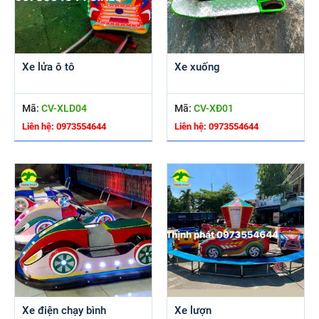
Xe lửa ô tô
Xe xuống
Mã:
CV-XLD04
Mã:
CV-XĐ01
Liên hệ: 0973554644
Liên hệ: 0973554644
Xe điện chạy bình
Xe lượn