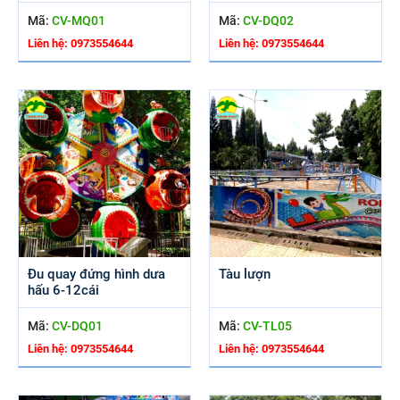
Mã:
CV-MQ01
Mã:
CV-DQ02
Liên hệ: 0973554644
Liên hệ: 0973554644
Đu quay đứng hình dưa
Tàu lượn
hấu 6-12cái
Mã:
CV-DQ01
Mã:
CV-TL05
Liên hệ: 0973554644
Liên hệ: 0973554644