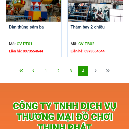
Dàn thúng sâm ba
Thảm bay 2 chiều
Mã:
CV-DT01
Mã:
CV-TB02
Liên hệ: 0973554644
Liên hệ: 0973554644
1
2
3
4
CÔNG TY TNHH DỊCH VỤ
THƯƠNG MẠI ĐỒ CHƠI
THỊNH PHÁT