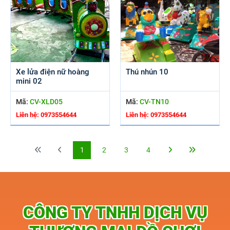
Xe lửa điện nữ hoàng
Thú nhún 10
mini 02
Mã:
CV-XLD05
Mã:
CV-TN10
Liên hệ: 0973554644
Liên hệ: 0973554644
1
2
3
4
CÔNG TY TNHH DỊCH VỤ